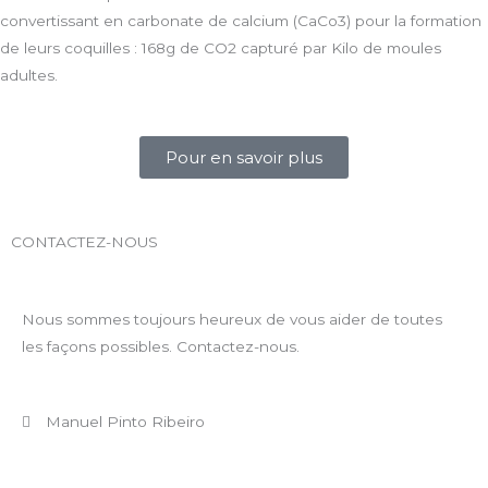
convertissant en carbonate de calcium (CaCo3) pour la formation
de leurs coquilles : 168g de CO2 capturé par Kilo de moules
adultes.
Pour en savoir plus
CONTACTEZ-NOUS
Nous sommes toujours heureux de vous aider de toutes
les façons possibles. Contactez-nous.
Manuel Pinto Ribeiro
+ 351 910 092 629 (Appel vers le réseau mobile national)
mpr@appletwoyou.com